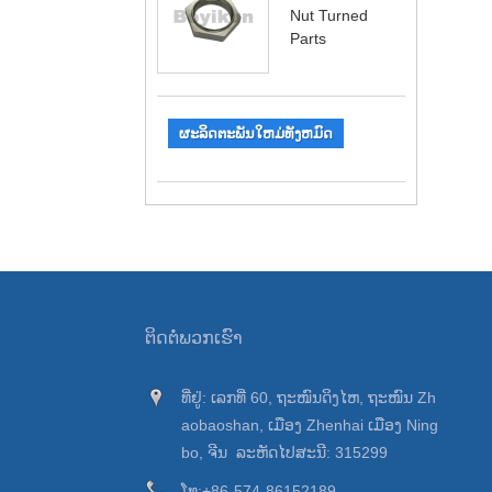
Nut Turned
Parts
ຜະລິດຕະພັນໃຫມ່ທັງຫມົດ
ຕິດ​ຕໍ່​ພວກ​ເຮົາ
ທີ່ຢູ່: ເລກທີ່ 60, ຖະໜົນດິງໄຫ, ຖະໜົນ Zh
aobaoshan, ເມືອງ Zhenhai ເມືອງ Ning
bo, ຈີນ ລະຫັດໄປສະນີ: 315299
ໂທ:
+86-574-86152189