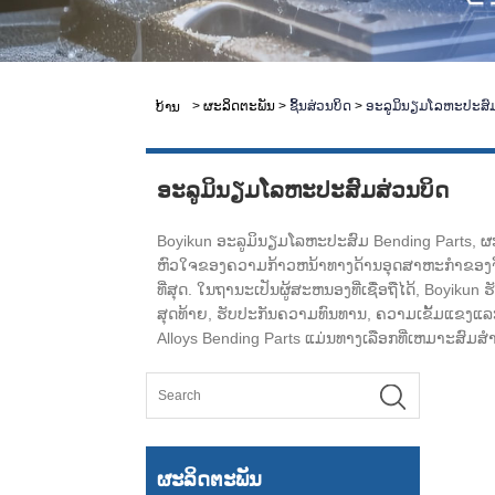
>
ຜະລິດຕະພັນ
>
ຊິ້ນສ່ວນບິດ
>
ອະລູມິນຽມໂລຫະປະສົມ
ບ້ານ
ອະລູມິນຽມໂລຫະປະສົມສ່ວນບິດ
Boyikun ອະລູມິນຽມໂລຫະປະສົມ Bending Parts, ຜ
ຫົວໃຈຂອງຄວາມກ້າວຫນ້າທາງດ້ານອຸດສາຫະກໍາຂອງຈີນ
ທີ່ສຸດ. ໃນຖານະເປັນຜູ້ສະຫນອງທີ່ເຊື່ອຖືໄດ້, Boy
ສຸດທ້າຍ, ຮັບປະກັນຄວາມທົນທານ, ຄວາມເຂັ້ມແຂງແລ
Alloys Bending Parts ແມ່ນທາງເລືອກທີ່ເຫມາະສົມສໍ
ຜະລິດຕະພັນ