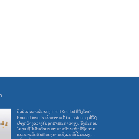
ຸດ
ປົດລັອກຄວາມລັບຂອງ Insert Knurled ທີ່ຍິ່ງໃຫຍ່
ງາ
Knurled inserts ເປັນການແກ້ໄຂ fastening ທີ່ໃຊ້
ເຢ
ຢ່າງກວ້າງຂວາງໃນອຸດສາຫະກໍາຕ່າງໆ. ອົງປະກອບ
ພວ
ໂລຫະທີ່ມີເສັ້ນດ້າຍຂະຫນາດນ້ອຍເຫຼົ່ານີ້ຖືກອອກ
Co
ແບບມາເພື່ອສະຫນອງການເຊື່ອມຕໍ່ທີ່ເຂັ້ມແຂງ,
ແດ