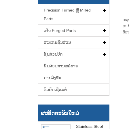
Precision Turned ຫຼື Milled
Parts
Boy
ຜະລ
ເຢັນ Forged Parts
ທີ່
ສະແຕມຊິ້ນສ່ວນ
ຊິ້ນສ່ວນບິດ
ຊິ້ນສ່ວນການຫລໍ່ຕາຍ
ການລົງທືນ
ຕົວຍຶດເຊື່ອມຕໍ່
ຜະລິດຕະພັນໃຫມ່
Stainless Steel