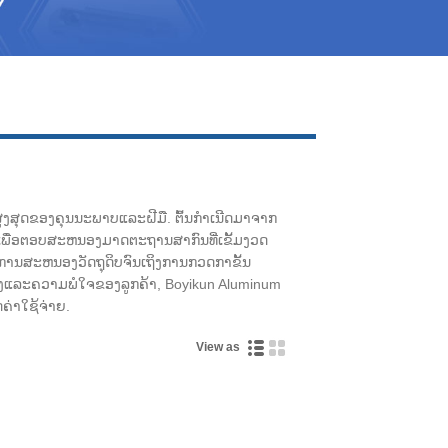
Live
ງສຸດຂອງຄຸນນະພາບແລະຝີມື. ຕົ້ນກໍາເນີດມາຈາກ
ບເພື່ອຕອບສະຫນອງມາດຕະຖານສາກົນທີ່ເຂັ້ມງວດ
ຕ່ການສະຫນອງວັດຖຸດິບຈົນເຖິງການກວດກາຂັ້ນ
າງແລະຄວາມພໍໃຈຂອງລູກຄ້າ, Boyikun Aluminum
ຄ່າໃຊ້ຈ່າຍ.
View as