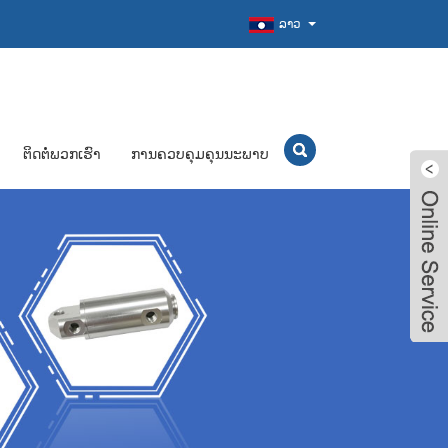
ລາວ
ຕິດຕໍ່ພວກເຮົາ
ການຄວບຄຸມຄຸນນະພາບ