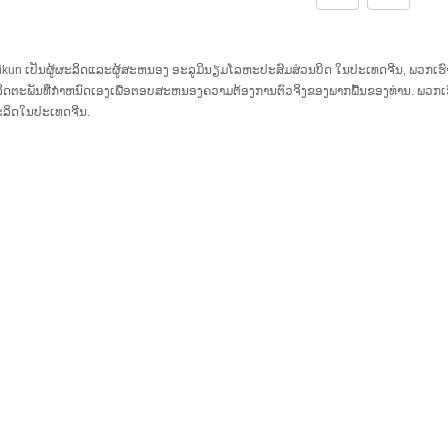
ikun ເປັນຜູ້ຜະລິດແລະຜູ້ສະຫນອງ ອະລູມິນຽມໂລຫະປະສົມສ່ວນບິດ ໃນປະເທດຈີນ, ພວກເຮ
ິດຕະພັນທີ່ກໍາຫນົດເອງເພື່ອຕອບສະຫນອງຄວາມຕ້ອງການຕົວຈິງຂອງພາກພື້ນຂອງທ່ານ. ພວກ
ຜະລິດໃນປະເທດຈີນ.