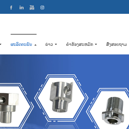
ຜະລິດຕະພັນ
ຂ່າວ
ຄໍາຮ້ອງສະຫມັກ
ສົ່ງສອບຖາມ