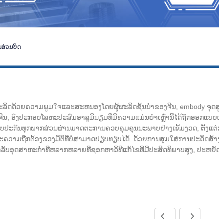
ສ່ວນບິດ
ະລິດດ້ວຍຄວາມພູມໃຈແລະສະຫນອງໂດຍຜູ້ຜະລິດຊັ້ນນໍາຂອງຈີນ, embody ຈຸດສູ
, ອົງປະກອບໂລຫະປະສົມອາລູມິນຽມທີ່ມີຄວາມແມ່ນຍໍາເຫຼົ່ານີ້ໄດ້ຖືກອອກແບ
ikun ຮັບປະກັນທຸກພາກສ່ວນຜ່ານມາດຕະການຄວບຄຸມຄຸນນະພາບຢ່າງເຂັ້ມງວດ, ຕັ້ງແ
ະຄວາມຖືກຕ້ອງຂອງມິຕິທີ່ບໍ່ສາມາດປຽບທຽບໄດ້. ດ້ວຍການສຸມໃສ່ການປະດິດສ້
າລັບອຸດສາຫະກໍາທີ່ຫລາກຫລາຍທີ່ຊອກຫາວິທີແກ້ໄຂທີ່ມີປະສິດທິພາບສູງ, ປະຫຍັດ