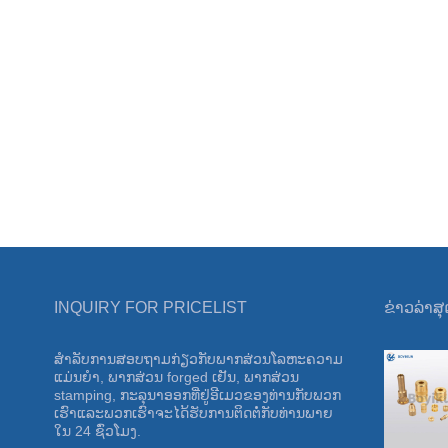
INQUIRY FOR PRICELIST
ຂ່າວ​ລ່າ​ສ
ສໍາ​ລັບ​ການ​ສອບ​ຖາມ​ກ່ຽວ​ກັບ​ພາກ​ສ່ວນ​ໂລ​ຫະ​ຄວາມ​
ງານວາງສະແດງສິນຄ້າສາກົນເມືອງໂຄໂລນຂອງ
ແມ່ນ​ຍໍາ​, ພາກ​ສ່ວນ forged ເຢັນ​, ພາກ​ສ່ວນ
ເຢຍລະມັນໃນປີ 2024
stamping​, ກະ​ລຸ​ນາ​ອອກ​ທີ່​ຢູ່​ອີ​ເມວ​ຂອງ​ທ່ານ​ກັບ​ພວກ​
ພວກ​ເຮົາ​ໄດ້​ເຂົ້າ​ຮ່ວມ​ໃນ​ງານ​ວາງ​ສະ​ແດງ​ສາ​ກົນ
ເຮົາ​ແລະ​ພວກ​ເຮົາ​ຈະ​ໄດ້​ຮັບ​ການ​ຕິດ​ຕໍ່​ກັບ​ທ່ານ​ພາຍ​
Cologne ຂອງ​ເຢຍ​ລະ​ມັນ Hardware, ເຊິ່ງ​ໄດ້​ສະ​
ໃນ 24 ຊົ່ວ​ໂມງ​.
ແດງ​ໃຫ້​ເຫັນ​ເພີ່ມ​ເຕີມ​ຄວາມ​ເຂັ້ມ​ແຂງ​ຂອງ​ບໍ​ລິ​ສັດ​