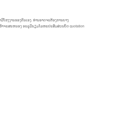
ົາມີໂຮງງານຂອງຕົນເອງ. ທ່ານອາດຈະຕ້ອງການບາງ
ເຮົາຈະສະຫນອງ ອະລູມິນຽມໂລຫະປະສົມສ່ວນບິດ quotation