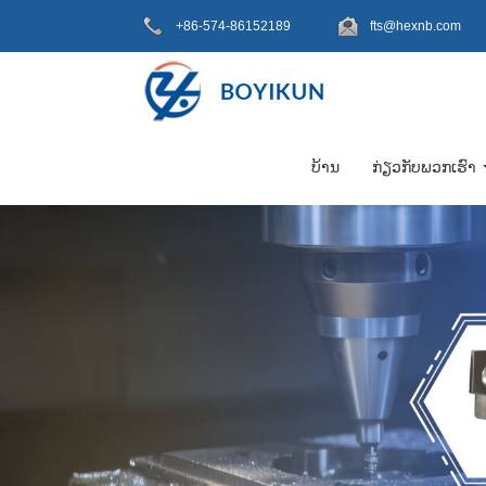
+86-574-86152189
fts@hexnb.com
ບ້ານ
ກ່ຽວກັບພວກເຮົາ