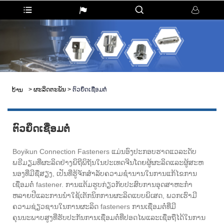
>
ຜະລິດຕະພັນ
>
ຕົວຍຶດເຊື່ອມຕໍ່
ບ້ານ
ຕົວຍຶດເຊື່ອມຕໍ່
Boyikun Connection Fasteners ແມ່ນອົງປະກອບຮາດແວລະດັບ
ພຣີມຽມທີ່ຜະລິດຢ່າງພິຖີພິຖັນໃນປະເທດຈີນໂດຍຜູ້ຜະລິດແລະຜູ້ສະຫ
ນອງທີ່ມີຊື່ສຽງ, ເປັນທີ່ຮູ້ຈັກສໍາລັບຄວາມຊໍານານໃນການແກ້ໄຂການ
ເຊື່ອມຕໍ່ fastener. ການແຕ້ມຮູບກ່ຽວກັບປະສົບການອຸດສາຫະກໍາ
ຫລາຍປີແລະການນໍາໃຊ້ເຕັກນິກການຜະລິດແບບພິເສດ, ພວກເຮົາມີ
ຄວາມຊ່ຽວຊານໃນການຜະລິດ fasteners ການເຊື່ອມຕໍ່ທີ່ມີ
ຄຸນນະພາບສູງທີ່ຮັບປະກັນການເຊື່ອມຕໍ່ທີ່ປອດໄພແລະເຊື່ອຖືໄດ້ໃນການ