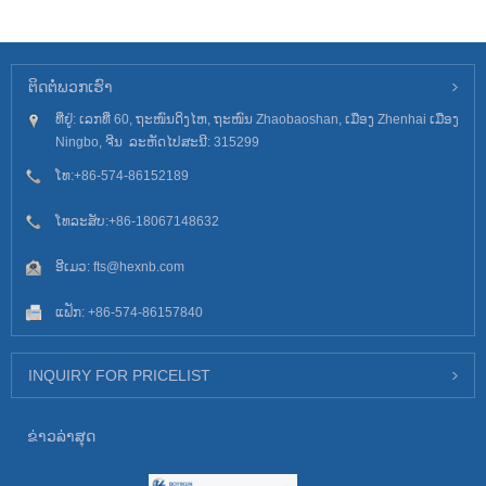
ຕິດ​ຕໍ່​ພວກ​ເຮົາ
ທີ່ຢູ່: ເລກທີ່ 60, ຖະໜົນດິງໄຫ, ຖະໜົນ Zhaobaoshan, ເມືອງ Zhenhai ເມືອງ
Ningbo, ຈີນ ລະຫັດໄປສະນີ: 315299
ໂທ:
+86-574-86152189
ໂທລະສັບ:
+86-18067148632
ອີເມວ:
fts@hexnb.com
ແຟັກ: +86-574-86157840
INQUIRY FOR PRICELIST
ຂ່າວ​ລ່າ​ສຸດ