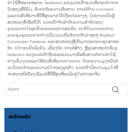
ນໍາໃຊ້ທີ່ຫລາກຫລາຍ. fasteners ຂອງພວກເຮົາແມ່ນຫັດຖະກໍາຈາກ
ວັດສະດຸທີ່ນິຍົມ, ຮັບປະກັນຄວາມທົນທານ, ການຕໍ່ຕ້ານ corrosion,
ແລະປະສິດທິພາບທີ່ດີທີ່ສຸດພາຍໃຕ້ເງື່ອນໄຂຕ່າງໆ. ໃນຖານະເປັນຜູ້
ສະຫນອງທີ່ເຊື່ອຖືໄດ້, ພວກເຮົາຈັດລໍາດັບຄວາມສໍາຄັນຂອງ
ຄຸນນະພາບໃນທຸກຂັ້ນຕອນຂອງການຜະລິດ, ປະຕິບັດມາດຕະການ
ຄວບຄຸມຄຸນນະພາບຢ່າງເຂັ້ມງວດເພື່ອຮັບປະກັນວ່າທຸກໆ Boyikun
Connection Fastener ຕອບສະຫນອງຫຼືເກີນມາດຕະຖານອຸດສາຫະ
ກໍາ. ບໍ່ວ່າຈະເປັນລົດຍົນ, ເຄື່ອງຈັກ, ການກໍ່ສ້າງ, ຫຼືອຸດສາຫະກໍາອື່ນໆ,
fasteners ຂອງພວກເຮົາຖືກອອກແບບມາເພື່ອທົນທານຕໍ່ການນໍາໃຊ້
ຢ່າງເຂັ້ມງວດແລະໃຫ້ປະສິດທິພາບຍາວນານ. ດ້ວຍຄວາມມຸ່ງຫມັ້ນຕໍ່
ນະວັດຕະກໍາແລະຄວາມພໍໃຈຂອງລູກຄ້າ, ພວກເຮົາມີຄວາມພູມໃຈທີ່
ຈະສະເຫນີເຄື່ອງເຊື່ອມຕໍ່ທີ່ດີທີ່ສຸດທີ່ຜະລິດຢູ່ໃນປະເທດຈີນ.
ຜະລິດຕະພັນ