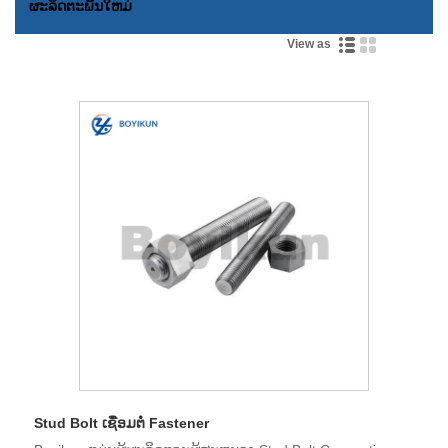
ຜະລິດຕະພັນໃຫມ່
View as
Stud Bolt ເຊື່ອມຕໍ່ Fastener