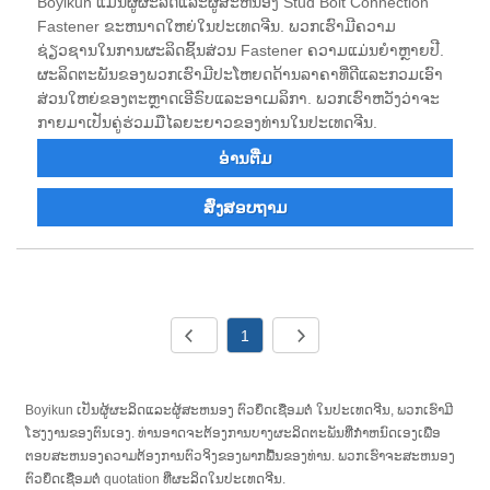
Boyikun ແມ່ນຜູ້ຜະລິດແລະຜູ້ສະຫນອງ Stud Bolt Connection
Fastener ຂະຫນາດໃຫຍ່ໃນປະເທດຈີນ. ພວກເຮົາມີຄວາມ
ຊ່ຽວຊານໃນການຜະລິດຊິ້ນສ່ວນ Fastener ຄວາມແມ່ນຍໍາຫຼາຍປີ.
ຜະລິດຕະພັນຂອງພວກເຮົາມີປະໂຫຍດດ້ານລາຄາທີ່ດີແລະກວມເອົາ
ສ່ວນໃຫຍ່ຂອງຕະຫຼາດເອີຣົບແລະອາເມລິກາ. ພວກເຮົາຫວັງວ່າຈະ
ກາຍມາເປັນຄູ່ຮ່ວມມືໄລຍະຍາວຂອງທ່ານໃນປະເທດຈີນ.
ອ່ານ​ຕື່ມ
ສົ່ງສອບຖາມ
1
Boyikun ເປັນຜູ້ຜະລິດແລະຜູ້ສະຫນອງ ຕົວຍຶດເຊື່ອມຕໍ່ ໃນປະເທດຈີນ, ພວກເຮົາມີ
ໂຮງງານຂອງຕົນເອງ. ທ່ານອາດຈະຕ້ອງການບາງຜະລິດຕະພັນທີ່ກໍາຫນົດເອງເພື່ອ
ຕອບສະຫນອງຄວາມຕ້ອງການຕົວຈິງຂອງພາກພື້ນຂອງທ່ານ. ພວກເຮົາຈະສະຫນອງ
ຕົວຍຶດເຊື່ອມຕໍ່ quotation ທີ່ຜະລິດໃນປະເທດຈີນ.