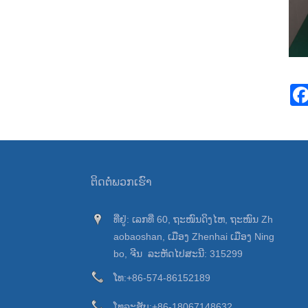
ຕິດ​ຕໍ່​ພວກ​ເຮົາ
ທີ່ຢູ່: ເລກທີ່ 60, ຖະໜົນດິງໄຫ, ຖະໜົນ Zh
aobaoshan, ເມືອງ Zhenhai ເມືອງ Ning
bo, ຈີນ ລະຫັດໄປສະນີ: 315299
ໂທ:
+86-574-86152189
ໂທລະສັບ:
+86-18067148632