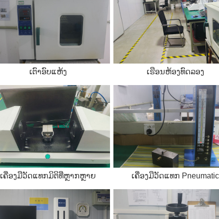
ເຕົາອົບແຫ້ງ
ເຮືອນຫ້ອງທົດລອງ
ເຄື່ອງມືວັດແທກມິຕິທີ່ຫຼາກຫຼາຍ
ເຄື່ອງ​ມື​ວັດ​ແທກ Pneumati