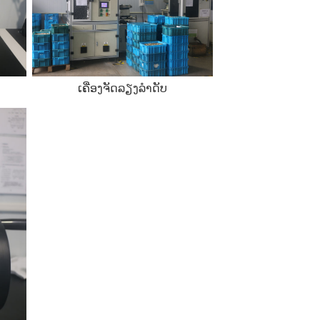
ເຄື່ອງ​ຈັດ​ລຽງ​ລໍາ​ດັບ​