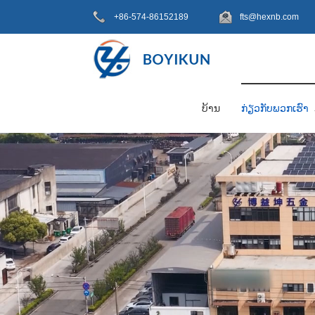
+86-574-86152189
fts@hexnb.com
ບ້ານ
ກ່ຽວກັບພວກເຮົາ