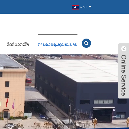
ລາວ
ຕິດຕໍ່ພວກເຮົາ
ການຄວບຄຸມຄຸນນະພາບ