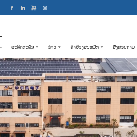
ຜະລິດຕະພັນ
ຂ່າວ
ຄໍາຮ້ອງສະຫມັກ
ສົ່ງສອບຖາມ