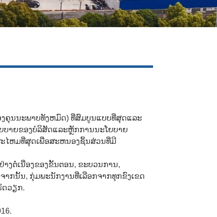
Live
ນນະພາບທັງຫມົດ) ທີ່ສົມບູນແບບທີ່ສຸດແລະ
ນນະໂຍບາຍຂອງບໍລິສັດແລະຫຼັກການນະໂຍບາຍ
ໄຫມທີ່ສຸດເພື່ອສະຫນອງຊິ້ນສ່ວນທີ່ມີ
າງຕໍ່ເນື່ອງຂອງຂັ້ນຕອນ, ຂະບວນການ,
ກນັ້ນ, ກຸ່ມພະນັກງານທີ່ເລືອກຈາກທຸກຂົງເຂດ
ຮັດວຽກ.
16.