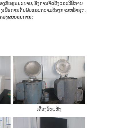
້ອງກັບຄຸນນະພາບ, ອົງການຈັດຕັ້ງແລະວິທີການ
່ອງເພື່ອການຄົ້ນພົບແລະຄວາມຕ້ອງການຫລ້າສຸດ.
ຄຸ້ມຄອງຂະບວນການ:
ເຄື່ອງອົບແຫ້ງ