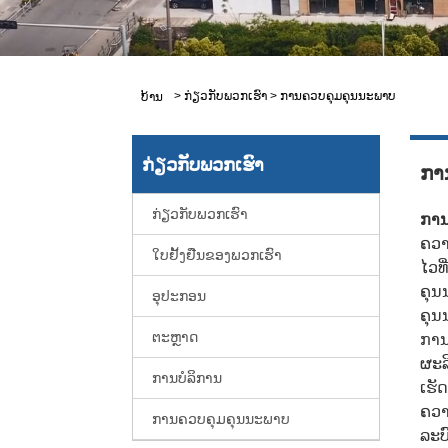
>
ກ່ຽວກັບພວກເຮົາ
>
ການຄວບຄຸມຄຸນນະພາບ
ບ້ານ
ກ່ຽວກັບພວກເຮົາ
ກາ
ກ່ຽວກັບພວກເຮົາ
ການ
ຄວາ
ໃບຢັ້ງຢືນຂອງພວກເຮົາ
ໄວທ
ຄຸນ
ອຸປະກອນ
ຄຸນ
ຕະຫຼາດ
ການ
ຜະລ
ການບໍລິການ
ເຮັ
ຄວາ
ການຄວບຄຸມຄຸນນະພາບ
ລະບ