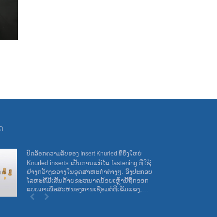
ຸດ
ປົດລັອກຄວາມລັບຂອງ Insert Knurled ທີ່ຍິ່ງໃຫຍ່
ງາ
Knurled inserts ເປັນການແກ້ໄຂ fastening ທີ່ໃຊ້
ເຢ
ຢ່າງກວ້າງຂວາງໃນອຸດສາຫະກໍາຕ່າງໆ. ອົງປະກອບ
ພວ
ໂລຫະທີ່ມີເສັ້ນດ້າຍຂະຫນາດນ້ອຍເຫຼົ່ານີ້ຖືກອອກ
Co
ແບບມາເພື່ອສະຫນອງການເຊື່ອມຕໍ່ທີ່ເຂັ້ມແຂງ,
ແດ
ທົນທານ, ແລະເຊື່ອຖືໄດ້ສໍາລັບຄໍາຮ້ອງສະຫມັກຕ່າງ
ຂອ
ໆ, ລວມທັງຍານຍົນ, ຍານອາວະກາດ, ເອເລັກໂຕຣ
ນິກ, ແລະອື່ນໆ.