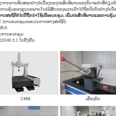
່ອງຈາກການທົດສອບຢ່າງຕໍ່ເນື່ອງຂອງປະສິດທິພາບຂອງກິດຈະກໍາທີ່ກ່ຽວຂ
ການຄຸ້ມຄອງຄຸນນະພາບໃນບໍລິສັດຂອງພວກເຮົາໄດ້ຖືກປັບຕົວຢ່າງຕໍ່ເນື
ີການສະຖິຕິຕໍ່ໄປນີ້ຖືກນໍາໃຊ້ເພື່ອຄວບຄຸມ, ເພີ່ມປະສິດທິພາບແລະການ
 (ການຄວບຄຸມຂະບວນການທາງສະຖິຕິ)
MEA
ນການຄວບຄຸມ
10240 3.1 ໃບຢັ້ງຢືນ
CMM
ເຄື່ອງຕັດ