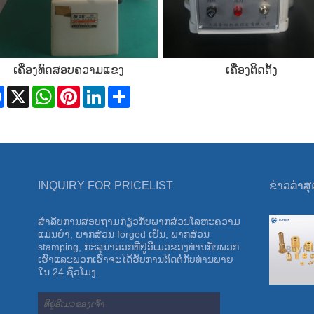
ເຄື່ອງທົດສອບຄວາມແຂງ
ເຄື່ອງຕິດຕັ້ງ
Facebook
X
WhatsApp
Pinterest
LinkedIn
Share
INQUIRY FOR PRICELIST
ຂ່າວ​ລ່າ​ສ
ສໍາ​ລັບ​ການ​ສອບ​ຖາມ​ກ່ຽວ​ກັບ​ພາກ​ສ່ວນ​ໂລ​ຫະ​ຄວາມ​
ງານວາງສະແດງສິນຄ້າສາກົນເມືອງໂຄໂລນຂອງ
ແມ່ນ​ຍໍາ​, ພາກ​ສ່ວນ forged ເຢັນ​, ພາກ​ສ່ວນ
ເຢຍລະມັນໃນປີ 2024
stamping​, ກະ​ລຸ​ນາ​ອອກ​ທີ່​ຢູ່​ອີ​ເມວ​ຂອງ​ທ່ານ​ກັບ​ພວກ​
ພວກ​ເຮົາ​ໄດ້​ເຂົ້າ​ຮ່ວມ​ໃນ​ງານ​ວາງ​ສະ​ແດງ​ສາ​ກົນ
ເຮົາ​ແລະ​ພວກ​ເຮົາ​ຈະ​ໄດ້​ຮັບ​ການ​ຕິດ​ຕໍ່​ກັບ​ທ່ານ​ພາຍ​
Cologne ຂອງ​ເຢຍ​ລະ​ມັນ Hardware, ເຊິ່ງ​ໄດ້​ສະ​
ໃນ 24 ຊົ່ວ​ໂມງ​.
ແດງ​ໃຫ້​ເຫັນ​ເພີ່ມ​ເຕີມ​ຄວາມ​ເຂັ້ມ​ແຂງ​ຂອງ​ບໍ​ລິ​ສັດ​
ຂອງ​ພວກ​ເຮົາ.