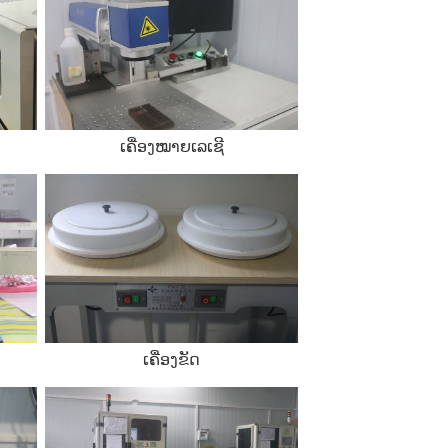
ເຄື່ອງໝາຍເລເຊີ
c
ເຄື່ອງຂັດ