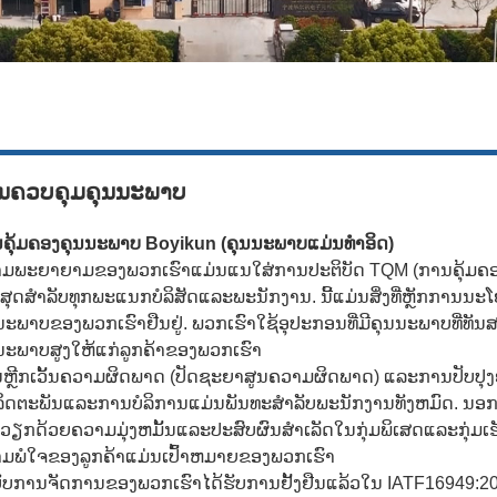
ນຄວບຄຸມຄຸນນະພາບ
ຄຸ້ມຄອງຄຸນນະພາບ Boyikun (ຄຸນນະພາບແມ່ນທໍາອິດ)
ມພະຍາຍາມຂອງພວກເຮົາແມ່ນແນໃສ່ການປະຕິບັດ TQM (ການຄຸ້ມຄອງຄຸ
ີ່ສຸດສໍາລັບທຸກພະແນກບໍລິສັດແລະພະນັກງານ. ນີ້ແມ່ນສິ່ງທີ່ຫຼັກກາ
ນະພາບຂອງພວກເຮົາຢືນຢູ່. ພວກເຮົາໃຊ້ອຸປະກອນທີ່ມີຄຸນນະພາບທີ່ທັນສະ
ນະພາບສູງໃຫ້ແກ່ລູກຄ້າຂອງພວກເຮົາ
ຫຼີກເວັ້ນຄວາມຜິດພາດ (ປັດຊະຍາສູນຄວາມຜິດພາດ) ແລະການປັບປຸງຢ່
ິດຕະພັນແລະການບໍລິການແມ່ນພັນທະສໍາລັບພະນັກງານທັງຫມົດ. ນອກຈາ
ດວຽກດ້ວຍຄວາມມຸ່ງຫມັ້ນແລະປະສົບຜົນສໍາເລັດໃນກຸ່ມພິເສດແລະກຸ່ມເ
ມພໍໃຈຂອງລູກຄ້າແມ່ນເປົ້າຫມາຍຂອງພວກເຮົາ
ົບການຈັດການຂອງພວກເຮົາໄດ້ຮັບການຢັ້ງຢືນແລ້ວໃນ IATF16949:20